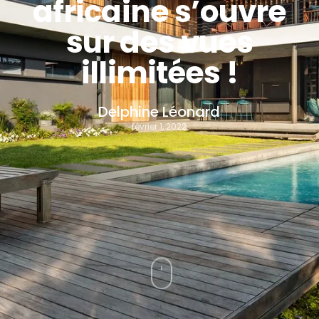
africaine s’ouvre
sur des vues
illimitées !
Delphine Léonard
février 1, 2022