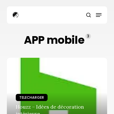
Skip
to
Menu
main
search
content
APP mobile
3
TELECHARGER
Houzz – Idées de décoration
intérieure