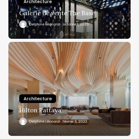
Architecture
Galerie de vente The Base
Delphine Léonard
octobre 1, 2023
Architecture
Hilton Pattaya
Delphine Léonard
février 3, 2022